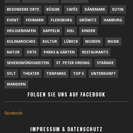
BESONDERE ORTE
BÜSUM
CAFÉS
DÄNEMARK
EUTIN
EVENT
FEHMARN
FLENSBURG
GRÖMITZ
HAMBURG
HEILIGENHAFEN
KAPPELN
KIEL
KINDER
KULINARISCHES
KULTUR
LÜBECK
MUSEEN
MUSIK
NATUR
ORTE
PARKS & GÄRTEN
RESTAURANTS
SEHENSWÜRDIGKEITEN
ST. PETER ORDING
STRÄNDE
SYLT
THEATER
TIERPARKS
TOP 5
UNTERKUNFT
WANDERN
FOLGEN SIE UNS AUF FACEBOOK
facebook
IMPRESSUM & DATENSCHUTZ