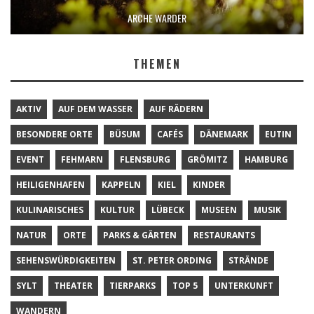
ARCHE WARDER
THEMEN
AKTIV
AUF DEM WASSER
AUF RÄDERN
BESONDERE ORTE
BÜSUM
CAFÉS
DÄNEMARK
EUTIN
EVENT
FEHMARN
FLENSBURG
GRÖMITZ
HAMBURG
HEILIGENHAFEN
KAPPELN
KIEL
KINDER
KULINARISCHES
KULTUR
LÜBECK
MUSEEN
MUSIK
NATUR
ORTE
PARKS & GÄRTEN
RESTAURANTS
SEHENSWÜRDIGKEITEN
ST. PETER ORDING
STRÄNDE
SYLT
THEATER
TIERPARKS
TOP 5
UNTERKUNFT
WANDERN