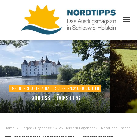
BESONDERE ORTE
/
NATUR
/
SEHENSWÜRDIGKEITEN
SCHLOSS GLÜCKSBURG
21. Juli 2026
Home
»
Tierpark Hagenbeck
»
25-Tierpark Hagenbeck – Nordtipps – hasen