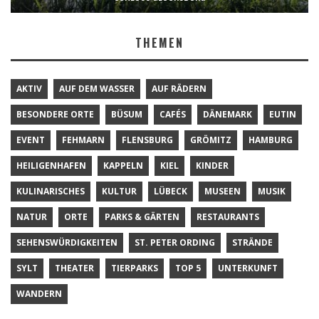
THEMEN
AKTIV
AUF DEM WASSER
AUF RÄDERN
BESONDERE ORTE
BÜSUM
CAFÉS
DÄNEMARK
EUTIN
EVENT
FEHMARN
FLENSBURG
GRÖMITZ
HAMBURG
HEILIGENHAFEN
KAPPELN
KIEL
KINDER
KULINARISCHES
KULTUR
LÜBECK
MUSEEN
MUSIK
NATUR
ORTE
PARKS & GÄRTEN
RESTAURANTS
SEHENSWÜRDIGKEITEN
ST. PETER ORDING
STRÄNDE
SYLT
THEATER
TIERPARKS
TOP 5
UNTERKUNFT
WANDERN