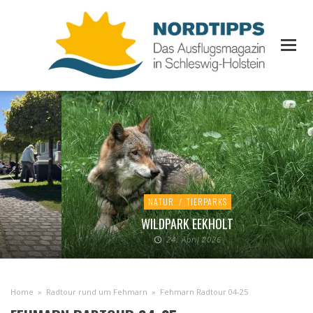
NATUR
/
TIERPARKS
WILDPARK EEKHOLT
24. April 2026
Home
»
Radtour rund um Fehmarn
»
Fehmarn Radtour 04-25