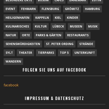
BESONDERE ORTE
BÜSUM
CAFÉS
DÄNEMARK
EUTIN
EVENT
FEHMARN
FLENSBURG
GRÖMITZ
HAMBURG
HEILIGENHAFEN
KAPPELN
KIEL
KINDER
KULINARISCHES
KULTUR
LÜBECK
MUSEEN
MUSIK
NATUR
ORTE
PARKS & GÄRTEN
RESTAURANTS
SEHENSWÜRDIGKEITEN
ST. PETER ORDING
STRÄNDE
SYLT
THEATER
TIERPARKS
TOP 5
UNTERKUNFT
WANDERN
FOLGEN SIE UNS AUF FACEBOOK
facebook
IMPRESSUM & DATENSCHUTZ