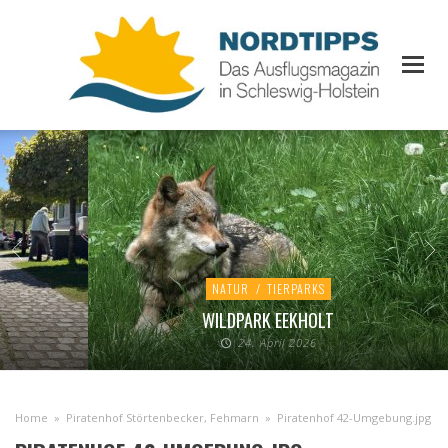
NATUR
/
TIERPARKS
WILDPARK EEKHOLT
24. April 2026
Home
»
Piratenhof Störtenbecker, Fehmarn
»
Piratenhof 42-Umgebung.jpg