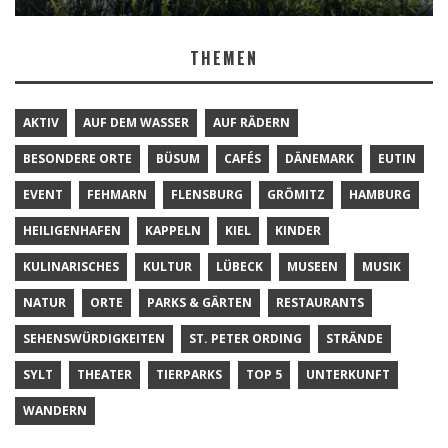
THEMEN
AKTIV
AUF DEM WASSER
AUF RÄDERN
BESONDERE ORTE
BÜSUM
CAFÉS
DÄNEMARK
EUTIN
EVENT
FEHMARN
FLENSBURG
GRÖMITZ
HAMBURG
HEILIGENHAFEN
KAPPELN
KIEL
KINDER
KULINARISCHES
KULTUR
LÜBECK
MUSEEN
MUSIK
NATUR
ORTE
PARKS & GÄRTEN
RESTAURANTS
SEHENSWÜRDIGKEITEN
ST. PETER ORDING
STRÄNDE
SYLT
THEATER
TIERPARKS
TOP 5
UNTERKUNFT
WANDERN