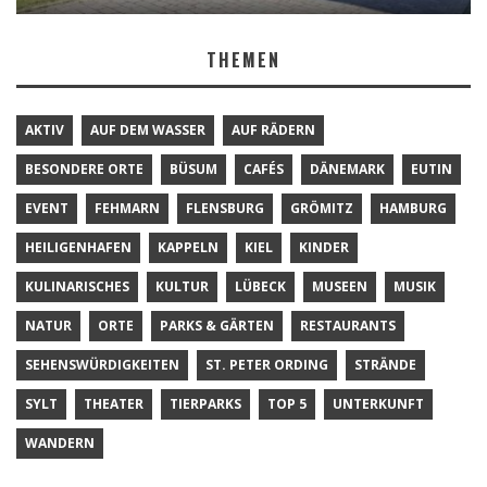
THEMEN
AKTIV
AUF DEM WASSER
AUF RÄDERN
BESONDERE ORTE
BÜSUM
CAFÉS
DÄNEMARK
EUTIN
EVENT
FEHMARN
FLENSBURG
GRÖMITZ
HAMBURG
HEILIGENHAFEN
KAPPELN
KIEL
KINDER
KULINARISCHES
KULTUR
LÜBECK
MUSEEN
MUSIK
NATUR
ORTE
PARKS & GÄRTEN
RESTAURANTS
SEHENSWÜRDIGKEITEN
ST. PETER ORDING
STRÄNDE
SYLT
THEATER
TIERPARKS
TOP 5
UNTERKUNFT
WANDERN