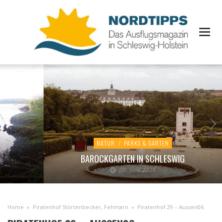
NATUR
/
PARKS & GÄRTEN
BAROCKGARTEN IN SCHLESWIG
20. Juni 2026
Home
»
Piratenhof Störtenbecker, Fehmarn
»
Piratenhof 29 – Aussen06