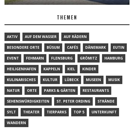
THEMEN
AKTIV
AUF DEM WASSER
AUF RÄDERN
BESONDERE ORTE
BÜSUM
CAFÉS
DÄNEMARK
EUTIN
EVENT
FEHMARN
FLENSBURG
GRÖMITZ
HAMBURG
HEILIGENHAFEN
KAPPELN
KIEL
KINDER
KULINARISCHES
KULTUR
LÜBECK
MUSEEN
MUSIK
NATUR
ORTE
PARKS & GÄRTEN
RESTAURANTS
SEHENSWÜRDIGKEITEN
ST. PETER ORDING
STRÄNDE
SYLT
THEATER
TIERPARKS
TOP 5
UNTERKUNFT
WANDERN