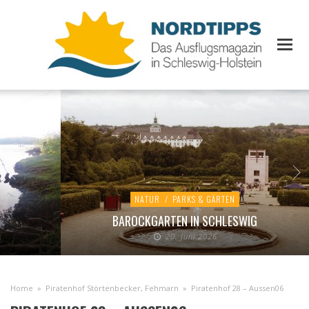
NATUR
/
PARKS & GÄRTEN
BAROCKGARTEN IN SCHLESWIG
20. Juni 2026
Home
»
Piratenhof Störtenbecker, Fehmarn
»
Piratenhof 28 – Aussen06