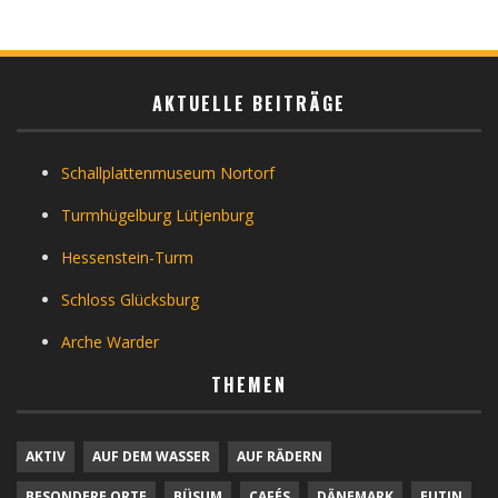
AKTUELLE BEITRÄGE
Schallplattenmuseum Nortorf
Turmhügelburg Lütjenburg
Hessenstein-Turm
Schloss Glücksburg
Arche Warder
THEMEN
AKTIV
AUF DEM WASSER
AUF RÄDERN
BESONDERE ORTE
BÜSUM
CAFÉS
DÄNEMARK
EUTIN