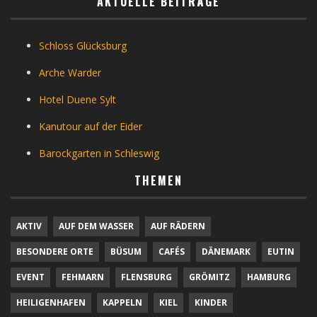
AKTUELLE BEITRÄGE
Schloss Glücksburg
Arche Warder
Hotel Duene Sylt
Kanutour auf der Eider
Barockgarten in Schleswig
THEMEN
AKTIV
AUF DEM WASSER
AUF RÄDERN
BESONDERE ORTE
BÜSUM
CAFÉS
DÄNEMARK
EUTIN
EVENT
FEHMARN
FLENSBURG
GRÖMITZ
HAMBURG
HEILIGENHAFEN
KAPPELN
KIEL
KINDER