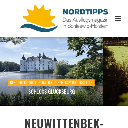
BESONDERE ORTE
/
NATUR
/
SEHENSWÜRDIGKEITEN
SCHLOSS GLÜCKSBURG
21. Juli 2026
NEUWITTENBEK-