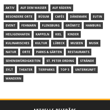
AKTIV
AUF DEM WASSER
AUF RÄDERN
BESONDERE ORTE
BÜSUM
CAFÉS
DÄNEMARK
EUTIN
EVENT
FEHMARN
FLENSBURG
GRÖMITZ
HAMBURG
HEILIGENHAFEN
KAPPELN
KIEL
KINDER
KULINARISCHES
KULTUR
LÜBECK
MUSEEN
MUSIK
NATUR
ORTE
PARKS & GÄRTEN
RESTAURANTS
SEHENSWÜRDIGKEITEN
ST. PETER ORDING
STRÄNDE
SYLT
THEATER
TIERPARKS
TOP 5
UNTERKUNFT
WANDERN