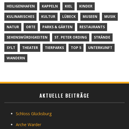
HEILIGENHAFEN
KAPPELN
KIEL
KINDER
KULINARISCHES
KULTUR
LÜBECK
MUSEEN
MUSIK
NATUR
ORTE
PARKS & GÄRTEN
RESTAURANTS
SEHENSWÜRDIGKEITEN
ST. PETER ORDING
STRÄNDE
SYLT
THEATER
TIERPARKS
TOP 5
UNTERKUNFT
WANDERN
AKTUELLE BEITRÄGE
Schloss Glücksburg
Arche Warder