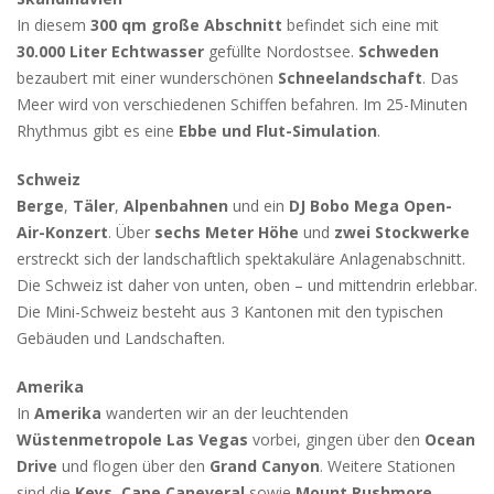
In diesem
300 qm große Abschnitt
befindet sich eine mit
30.000 Liter Echtwasser
gefüllte Nordostsee.
Schweden
bezaubert mit einer wunderschönen
Schneelandschaft
. Das
Meer wird von verschiedenen Schiffen befahren. Im 25-Minuten
Rhythmus gibt es eine
Ebbe und Flut-Simulation
.
Schweiz
Berge
,
Täler
,
Alpenbahnen
und ein
DJ Bobo Mega Open-
Air-Konzert
. Über
sechs Meter Höhe
und
zwei Stockwerke
erstreckt sich der landschaftlich spektakuläre Anlagenabschnitt.
Die Schweiz ist daher von unten, oben – und mittendrin erlebbar.
Die Mini-Schweiz besteht aus 3 Kantonen mit den typischen
Gebäuden und Landschaften.
Amerika
In
Amerika
wanderten wir an der leuchtenden
Wüstenmetropole Las Vegas
vorbei, gingen über den
Ocean
Drive
und flogen über den
Grand Canyon
. Weitere Stationen
sind die
Keys
,
Cape Caneveral
sowie
Mount Rushmore
.