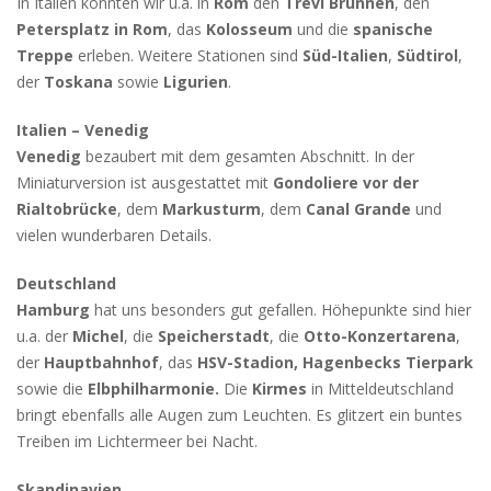
In Italien konnten wir u.a. in
Rom
den
Trevi Brunnen
, den
Petersplatz in Rom
, das
Kolosseum
und die
spanische
Treppe
erleben. Weitere Stationen sind
Süd-Italien
,
Südtirol
,
der
Toskana
sowie
Ligurien
.
Italien – Venedig
Venedig
bezaubert mit dem gesamten Abschnitt. In der
Miniaturversion ist ausgestattet mit
Gondoliere vor der
Rialtobrücke
, dem
Markusturm
, dem
Canal Grande
und
vielen wunderbaren Details.
Deutschland
Hamburg
hat uns besonders gut gefallen. Höhepunkte sind hier
u.a. der
Michel
, die
Speicherstadt
, die
Otto-Konzertarena
,
der
Hauptbahnhof
, das
HSV-Stadion, Hagenbecks Tierpark
sowie die
Elbphilharmonie.
Die
Kirmes
in Mitteldeutschland
bringt ebenfalls alle Augen zum Leuchten. Es glitzert ein buntes
Treiben im Lichtermeer bei Nacht.
Skandinavien