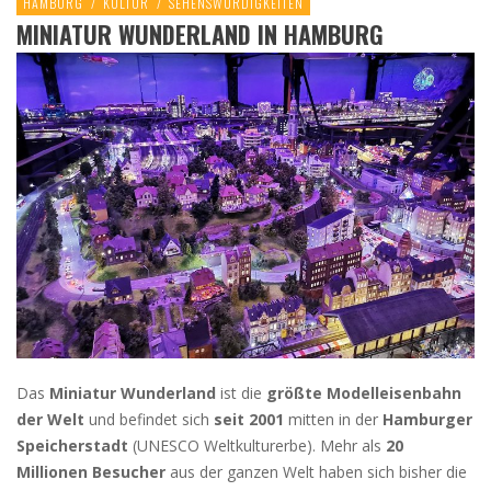
HAMBURG
/
KULTUR
/
SEHENSWÜRDIGKEITEN
MINIATUR WUNDERLAND IN HAMBURG
Das
Miniatur Wunderland
ist die
größte Modelleisenbahn
der Welt
und befindet sich
seit 2001
mitten in der
Hamburger
Speicherstadt
(UNESCO Weltkulturerbe). Mehr als
20
Millionen Besucher
aus der ganzen Welt haben sich bisher die