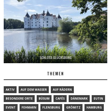
SCHLOSS GLÜCKSBURG
THEMEN
AKTIV
AUF DEM WASSER
AUF RÄDERN
BESONDERE ORTE
BÜSUM
CAFÉS
DÄNEMARK
EUTIN
EVENT
FEHMARN
FLENSBURG
GRÖMITZ
HAMBURG