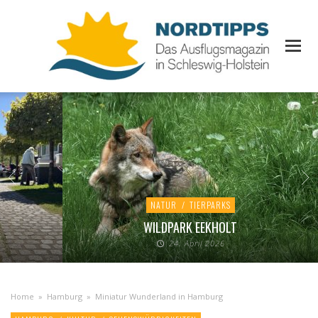
NATUR
/
TIERPARKS
WILDPARK EEKHOLT
24. April 2026
Home
»
Hamburg
»
Miniatur Wunderland in Hamburg