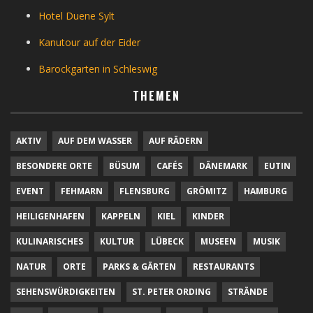
Hotel Duene Sylt
Kanutour auf der Eider
Barockgarten in Schleswig
THEMEN
AKTIV
AUF DEM WASSER
AUF RÄDERN
BESONDERE ORTE
BÜSUM
CAFÉS
DÄNEMARK
EUTIN
EVENT
FEHMARN
FLENSBURG
GRÖMITZ
HAMBURG
HEILIGENHAFEN
KAPPELN
KIEL
KINDER
KULINARISCHES
KULTUR
LÜBECK
MUSEEN
MUSIK
NATUR
ORTE
PARKS & GÄRTEN
RESTAURANTS
SEHENSWÜRDIGKEITEN
ST. PETER ORDING
STRÄNDE