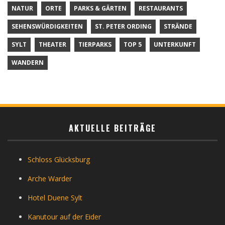
NATUR
ORTE
PARKS & GÄRTEN
RESTAURANTS
SEHENSWÜRDIGKEITEN
ST. PETER ORDING
STRÄNDE
SYLT
THEATER
TIERPARKS
TOP 5
UNTERKUNFT
WANDERN
AKTUELLE BEITRÄGE
Schloss Glücksburg
Arche Warder
Hotel Duene Sylt
Kanutour auf der Eider