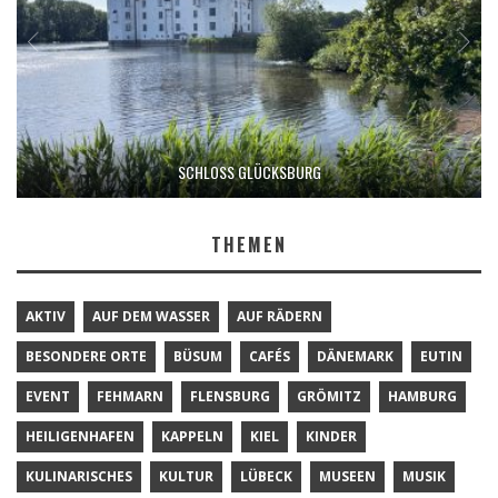
SCHLOSS GLÜCKSBURG
THEMEN
AKTIV
AUF DEM WASSER
AUF RÄDERN
BESONDERE ORTE
BÜSUM
CAFÉS
DÄNEMARK
EUTIN
EVENT
FEHMARN
FLENSBURG
GRÖMITZ
HAMBURG
HEILIGENHAFEN
KAPPELN
KIEL
KINDER
KULINARISCHES
KULTUR
LÜBECK
MUSEEN
MUSIK