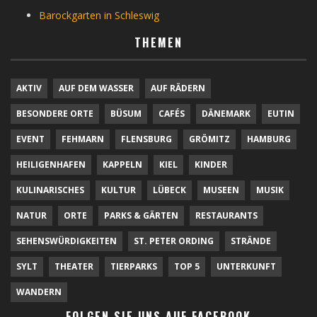
Barockgarten in Schleswig
THEMEN
AKTIV
AUF DEM WASSER
AUF RÄDERN
BESONDERE ORTE
BÜSUM
CAFÉS
DÄNEMARK
EUTIN
EVENT
FEHMARN
FLENSBURG
GRÖMITZ
HAMBURG
HEILIGENHAFEN
KAPPELN
KIEL
KINDER
KULINARISCHES
KULTUR
LÜBECK
MUSEEN
MUSIK
NATUR
ORTE
PARKS & GÄRTEN
RESTAURANTS
SEHENSWÜRDIGKEITEN
ST. PETER ORDING
STRÄNDE
SYLT
THEATER
TIERPARKS
TOP 5
UNTERKUNFT
WANDERN
FOLGEN SIE UNS AUF FACEBOOK