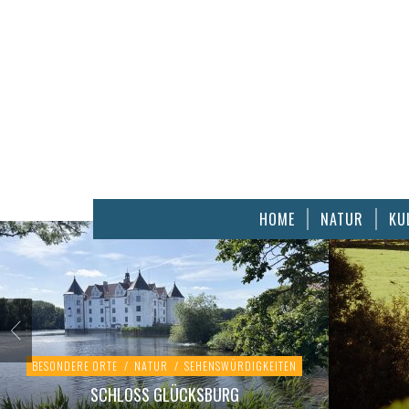
HOME
NATUR
KU
BESONDERE ORTE
/
NATUR
/
SEHENSWÜRDIGKEITEN
SCHLOSS GLÜCKSBURG