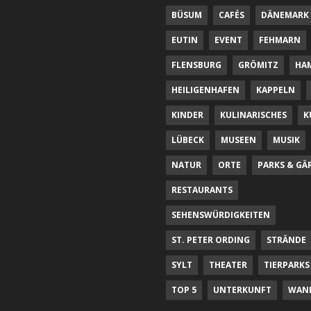
BÜSUM
CAFÉS
DÄNEMARK
EUTIN
EVENT
FEHMARN
FLENSBURG
GRÖMITZ
HA
HEILIGENHAFEN
KAPPELN
KINDER
KULINARISCHES
K
LÜBECK
MUSEEN
MUSIK
NATUR
ORTE
PARKS & GÄ
RESTAURANTS
SEHENSWÜRDIGKEITEN
ST. PETER ORDING
STRÄNDE
SYLT
THEATER
TIERPARKS
TOP 5
UNTERKUNFT
WAN