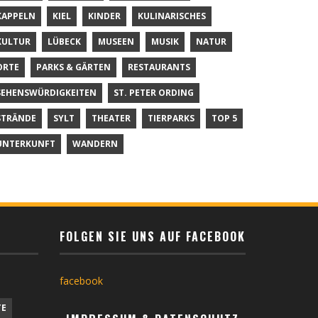
KAPPELN
KIEL
KINDER
KULINARISCHES
KULTUR
LÜBECK
MUSEEN
MUSIK
NATUR
ORTE
PARKS & GÄRTEN
RESTAURANTS
SEHENSWÜRDIGKEITEN
ST. PETER ORDING
STRÄNDE
SYLT
THEATER
TIERPARKS
TOP 5
UNTERKUNFT
WANDERN
FOLGEN SIE UNS AUF FACEBOOK
facebook
TE