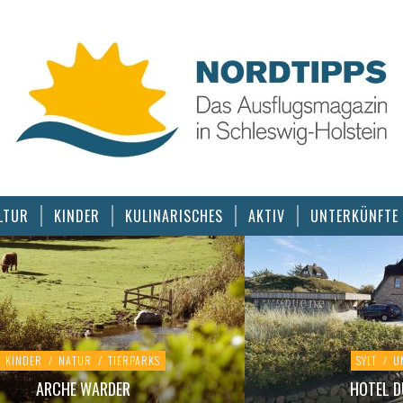
LTUR
KINDER
KULINARISCHES
AKTIV
UNTERKÜNFTE
KINDER
/
NATUR
/
TIERPARKS
SYLT
/
U
ARCHE WARDER
HOTEL D