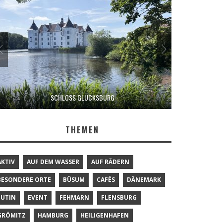
SCHLOSS GLÜCKSBURG
THEMEN
AKTIV
AUF DEM WASSER
AUF RÄDERN
BESONDERE ORTE
BÜSUM
CAFÉS
DÄNEMARK
EUTIN
EVENT
FEHMARN
FLENSBURG
GRÖMITZ
HAMBURG
HEILIGENHAFEN