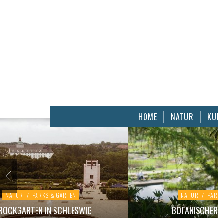
HOME
NATUR
KU
NATUR
/
PARKS & GÄRTEN
NATUR
/
PAR
ROCKGARTEN IN SCHLESWIG
BOTANISCHER 