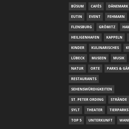
BÜSUM
CAFÉS
DÄNEMARK
EUTIN
EVENT
FEHMARN
FLENSBURG
GRÖMITZ
HA
HEILIGENHAFEN
KAPPELN
KINDER
KULINARISCHES
K
LÜBECK
MUSEEN
MUSIK
NATUR
ORTE
PARKS & GÄ
RESTAURANTS
SEHENSWÜRDIGKEITEN
ST. PETER ORDING
STRÄNDE
SYLT
THEATER
TIERPARKS
TOP 5
UNTERKUNFT
WAN