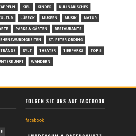
KAPPELN
KIEL
KINDER
KULINARISCHES
KULTUR
LÜBECK
MUSEEN
MUSIK
NATUR
ORTE
PARKS & GÄRTEN
RESTAURANTS
SEHENSWÜRDIGKEITEN
ST. PETER ORDING
STRÄNDE
SYLT
THEATER
TIERPARKS
TOP 5
UNTERKUNFT
WANDERN
FOLGEN SIE UNS AUF FACEBOOK
facebook
TE