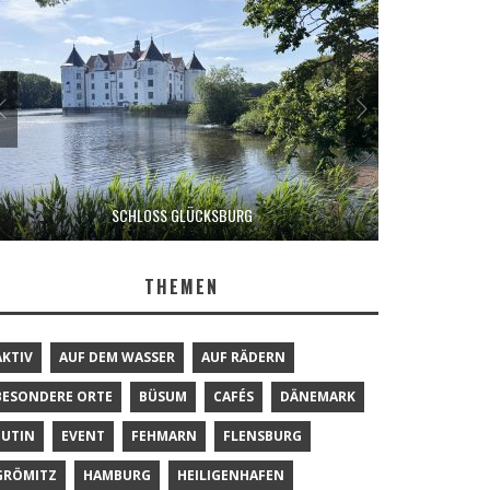
SCHLOSS GLÜCKSBURG
THEMEN
AKTIV
AUF DEM WASSER
AUF RÄDERN
BESONDERE ORTE
BÜSUM
CAFÉS
DÄNEMARK
EUTIN
EVENT
FEHMARN
FLENSBURG
GRÖMITZ
HAMBURG
HEILIGENHAFEN