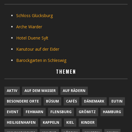
Schloss Glücksburg
Arche Warder
Hotel Duene Sylt
Kanutour auf der Eider
Barockgarten in Schleswig
THEMEN
AKTIV
AUF DEM WASSER
AUF RÄDERN
BESONDERE ORTE
BÜSUM
CAFÉS
DÄNEMARK
EUTIN
EVENT
FEHMARN
FLENSBURG
GRÖMITZ
HAMBURG
HEILIGENHAFEN
KAPPELN
KIEL
KINDER