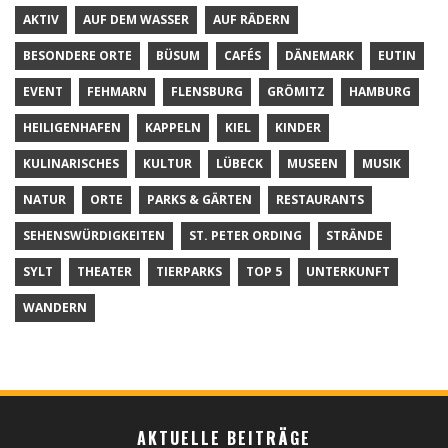
AKTIV
AUF DEM WASSER
AUF RÄDERN
BESONDERE ORTE
BÜSUM
CAFÉS
DÄNEMARK
EUTIN
EVENT
FEHMARN
FLENSBURG
GRÖMITZ
HAMBURG
HEILIGENHAFEN
KAPPELN
KIEL
KINDER
KULINARISCHES
KULTUR
LÜBECK
MUSEEN
MUSIK
NATUR
ORTE
PARKS & GÄRTEN
RESTAURANTS
SEHENSWÜRDIGKEITEN
ST. PETER ORDING
STRÄNDE
SYLT
THEATER
TIERPARKS
TOP 5
UNTERKUNFT
WANDERN
AKTUELLE BEITRÄGE