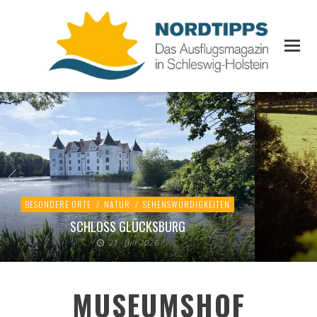
BESONDERE ORTE
/
NATUR
/
SEHENSWÜRDIGKEITEN
SCHLOSS GLÜCKSBURG
21. Juli 2026
MUSEUMSHOF