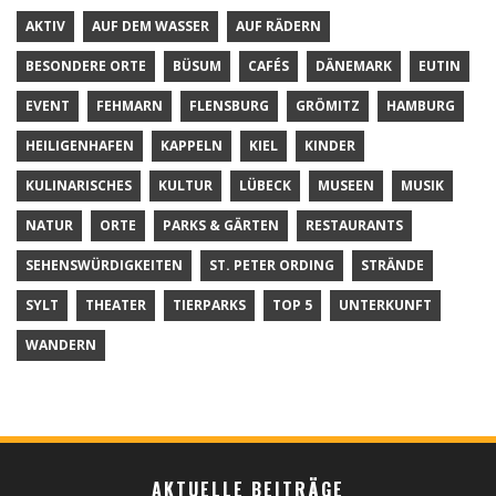
AKTIV
AUF DEM WASSER
AUF RÄDERN
BESONDERE ORTE
BÜSUM
CAFÉS
DÄNEMARK
EUTIN
EVENT
FEHMARN
FLENSBURG
GRÖMITZ
HAMBURG
HEILIGENHAFEN
KAPPELN
KIEL
KINDER
KULINARISCHES
KULTUR
LÜBECK
MUSEEN
MUSIK
NATUR
ORTE
PARKS & GÄRTEN
RESTAURANTS
SEHENSWÜRDIGKEITEN
ST. PETER ORDING
STRÄNDE
SYLT
THEATER
TIERPARKS
TOP 5
UNTERKUNFT
WANDERN
AKTUELLE BEITRÄGE