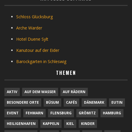
Schloss Glücksburg
Arche Warder
Hotel Duene Sylt
Kanutour auf der Eider
Barockgarten in Schleswig
THEMEN
AKTIV
AUF DEM WASSER
AUF RÄDERN
BESONDERE ORTE
BÜSUM
CAFÉS
DÄNEMARK
EUTIN
EVENT
FEHMARN
FLENSBURG
GRÖMITZ
HAMBURG
HEILIGENHAFEN
KAPPELN
KIEL
KINDER