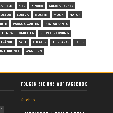
KAPPELN
KIEL
KINDER
KULINARISCHES
KULTUR
LÜBECK
MUSEEN
MUSIK
NATUR
ORTE
PARKS & GÄRTEN
RESTAURANTS
SEHENSWÜRDIGKEITEN
ST. PETER ORDING
STRÄNDE
SYLT
THEATER
TIERPARKS
TOP 5
UNTERKUNFT
WANDERN
FOLGEN SIE UNS AUF FACEBOOK
facebook
TE