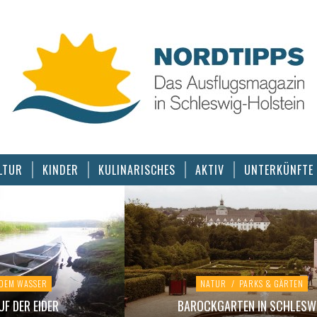
LTUR
KINDER
KULINARISCHES
AKTIV
UNTERKÜNFTE
 DEM WASSER
NATUR
/
PARKS & GÄRTEN
F DER EIDER
BAROCKGARTEN IN SCHLESW