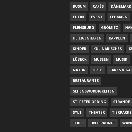
BÜSUM
CAFÉS
DÄNEMARK
EUTIN
EVENT
FEHMARN
FLENSBURG
GRÖMITZ
HA
HEILIGENHAFEN
KAPPELN
KINDER
KULINARISCHES
K
LÜBECK
MUSEEN
MUSIK
NATUR
ORTE
PARKS & GÄ
RESTAURANTS
SEHENSWÜRDIGKEITEN
ST. PETER ORDING
STRÄNDE
SYLT
THEATER
TIERPARKS
TOP 5
UNTERKUNFT
WAN