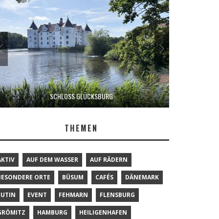
SCHLOSS GLÜCKSBURG
THEMEN
AKTIV
AUF DEM WASSER
AUF RÄDERN
BESONDERE ORTE
BÜSUM
CAFÉS
DÄNEMARK
EUTIN
EVENT
FEHMARN
FLENSBURG
GRÖMITZ
HAMBURG
HEILIGENHAFEN