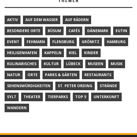
AKTIV
AUF DEM WASSER
AUF RÄDERN
BESONDERE ORTE
BÜSUM
CAFÉS
DÄNEMARK
EUTIN
EVENT
FEHMARN
FLENSBURG
GRÖMITZ
HAMBURG
HEILIGENHAFEN
KAPPELN
KIEL
KINDER
KULINARISCHES
KULTUR
LÜBECK
MUSEEN
MUSIK
NATUR
ORTE
PARKS & GÄRTEN
RESTAURANTS
SEHENSWÜRDIGKEITEN
ST. PETER ORDING
STRÄNDE
SYLT
THEATER
TIERPARKS
TOP 5
UNTERKUNFT
WANDERN