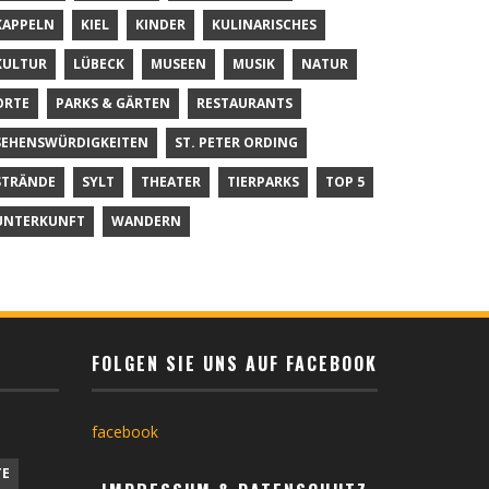
KAPPELN
KIEL
KINDER
KULINARISCHES
KULTUR
LÜBECK
MUSEEN
MUSIK
NATUR
ORTE
PARKS & GÄRTEN
RESTAURANTS
SEHENSWÜRDIGKEITEN
ST. PETER ORDING
STRÄNDE
SYLT
THEATER
TIERPARKS
TOP 5
UNTERKUNFT
WANDERN
FOLGEN SIE UNS AUF FACEBOOK
facebook
TE