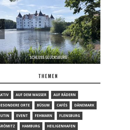
SCHLOSS GLÜCKSBURG
THEMEN
AKTIV
AUF DEM WASSER
AUF RÄDERN
BESONDERE ORTE
BÜSUM
CAFÉS
DÄNEMARK
EUTIN
EVENT
FEHMARN
FLENSBURG
GRÖMITZ
HAMBURG
HEILIGENHAFEN