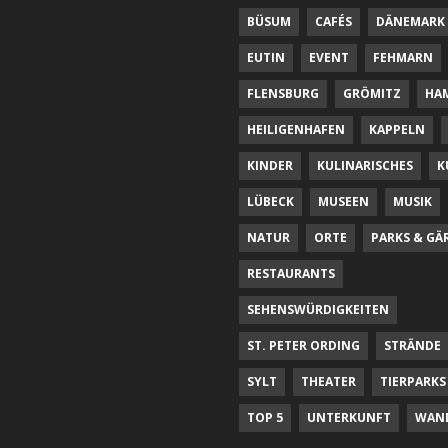
BÜSUM
CAFÉS
DÄNEMARK
EUTIN
EVENT
FEHMARN
FLENSBURG
GRÖMITZ
HA
HEILIGENHAFEN
KAPPELN
KINDER
KULINARISCHES
K
LÜBECK
MUSEEN
MUSIK
NATUR
ORTE
PARKS & GÄ
RESTAURANTS
SEHENSWÜRDIGKEITEN
ST. PETER ORDING
STRÄNDE
SYLT
THEATER
TIERPARKS
TOP 5
UNTERKUNFT
WAN