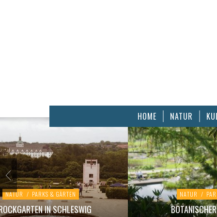
HOME
NATUR
KU
NATUR
/
PARKS & GÄRTEN
NATUR
/
PAR
ROCKGARTEN IN SCHLESWIG
BOTANISCHER 