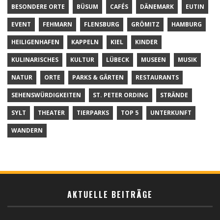
BESONDERE ORTE
BÜSUM
CAFÉS
DÄNEMARK
EUTIN
EVENT
FEHMARN
FLENSBURG
GRÖMITZ
HAMBURG
HEILIGENHAFEN
KAPPELN
KIEL
KINDER
KULINARISCHES
KULTUR
LÜBECK
MUSEEN
MUSIK
NATUR
ORTE
PARKS & GÄRTEN
RESTAURANTS
SEHENSWÜRDIGKEITEN
ST. PETER ORDING
STRÄNDE
SYLT
THEATER
TIERPARKS
TOP 5
UNTERKUNFT
WANDERN
AKTUELLE BEITRÄGE