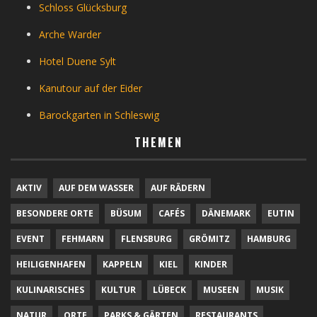
Schloss Glücksburg
Arche Warder
Hotel Duene Sylt
Kanutour auf der Eider
Barockgarten in Schleswig
THEMEN
AKTIV
AUF DEM WASSER
AUF RÄDERN
BESONDERE ORTE
BÜSUM
CAFÉS
DÄNEMARK
EUTIN
EVENT
FEHMARN
FLENSBURG
GRÖMITZ
HAMBURG
HEILIGENHAFEN
KAPPELN
KIEL
KINDER
KULINARISCHES
KULTUR
LÜBECK
MUSEEN
MUSIK
NATUR
ORTE
PARKS & GÄRTEN
RESTAURANTS