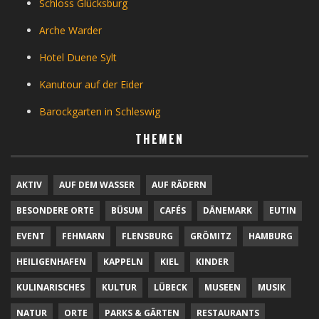
Schloss Glücksburg
Arche Warder
Hotel Duene Sylt
Kanutour auf der Eider
Barockgarten in Schleswig
THEMEN
AKTIV
AUF DEM WASSER
AUF RÄDERN
BESONDERE ORTE
BÜSUM
CAFÉS
DÄNEMARK
EUTIN
EVENT
FEHMARN
FLENSBURG
GRÖMITZ
HAMBURG
HEILIGENHAFEN
KAPPELN
KIEL
KINDER
KULINARISCHES
KULTUR
LÜBECK
MUSEEN
MUSIK
NATUR
ORTE
PARKS & GÄRTEN
RESTAURANTS