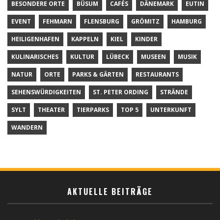
BESONDERE ORTE
BÜSUM
CAFÉS
DÄNEMARK
EUTIN
EVENT
FEHMARN
FLENSBURG
GRÖMITZ
HAMBURG
HEILIGENHAFEN
KAPPELN
KIEL
KINDER
KULINARISCHES
KULTUR
LÜBECK
MUSEEN
MUSIK
NATUR
ORTE
PARKS & GÄRTEN
RESTAURANTS
SEHENSWÜRDIGKEITEN
ST. PETER ORDING
STRÄNDE
SYLT
THEATER
TIERPARKS
TOP 5
UNTERKUNFT
WANDERN
AKTUELLE BEITRÄGE