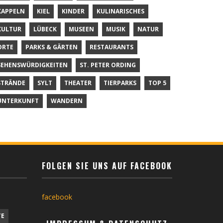
KAPPELN
KIEL
KINDER
KULINARISCHES
KULTUR
LÜBECK
MUSEEN
MUSIK
NATUR
ORTE
PARKS & GÄRTEN
RESTAURANTS
SEHENSWÜRDIGKEITEN
ST. PETER ORDING
STRÄNDE
SYLT
THEATER
TIERPARKS
TOP 5
UNTERKUNFT
WANDERN
FOLGEN SIE UNS AUF FACEBOOK
facebook
TE