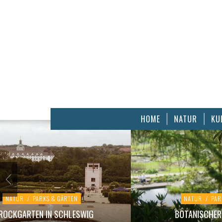
HOME
NATUR
KU
NATUR
/
PARKS & GÄRTEN
NATUR
/
PAR
ROCKGARTEN IN SCHLESWIG
BOTANISCHER 