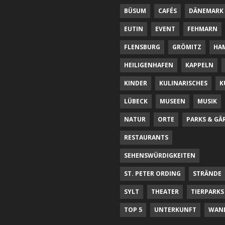
BÜSUM
CAFÉS
DÄNEMARK
EUTIN
EVENT
FEHMARN
FLENSBURG
GRÖMITZ
HA
HEILIGENHAFEN
KAPPELN
KINDER
KULINARISCHES
K
LÜBECK
MUSEEN
MUSIK
NATUR
ORTE
PARKS & GÄ
RESTAURANTS
SEHENSWÜRDIGKEITEN
ST. PETER ORDING
STRÄNDE
SYLT
THEATER
TIERPARKS
TOP 5
UNTERKUNFT
WAN