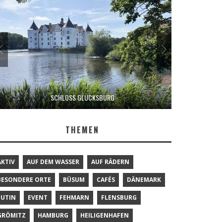
SCHLOSS GLÜCKSBURG
THEMEN
AKTIV
AUF DEM WASSER
AUF RÄDERN
BESONDERE ORTE
BÜSUM
CAFÉS
DÄNEMARK
EUTIN
EVENT
FEHMARN
FLENSBURG
GRÖMITZ
HAMBURG
HEILIGENHAFEN