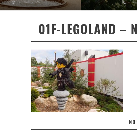
20. Juni 2026
8. J
01F-LEGOLAND – 
NO