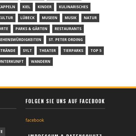
KAPPELN
KIEL
KINDER
KULINARISCHES
KULTUR
LÜBECK
MUSEEN
MUSIK
NATUR
ORTE
PARKS & GÄRTEN
RESTAURANTS
SEHENSWÜRDIGKEITEN
ST. PETER ORDING
STRÄNDE
SYLT
THEATER
TIERPARKS
TOP 5
UNTERKUNFT
WANDERN
FOLGEN SIE UNS AUF FACEBOOK
facebook
TE