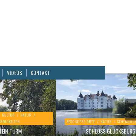
VIDEOS
KONTAKT
KULTUR
/
NATUR
/
RDIGKEITEN
BESONDERE ORTE
/
NATUR
/
SEHENSWÜR
TEIN-TURM
SCHLOSS GLÜCKSBURG