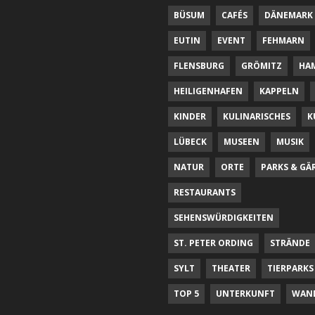
BÜSUM
CAFÉS
DÄNEMARK
EUTIN
EVENT
FEHMARN
FLENSBURG
GRÖMITZ
HA
HEILIGENHAFEN
KAPPELN
KINDER
KULINARISCHES
K
LÜBECK
MUSEEN
MUSIK
NATUR
ORTE
PARKS & GÄ
RESTAURANTS
SEHENSWÜRDIGKEITEN
ST. PETER ORDING
STRÄNDE
SYLT
THEATER
TIERPARKS
TOP 5
UNTERKUNFT
WAN