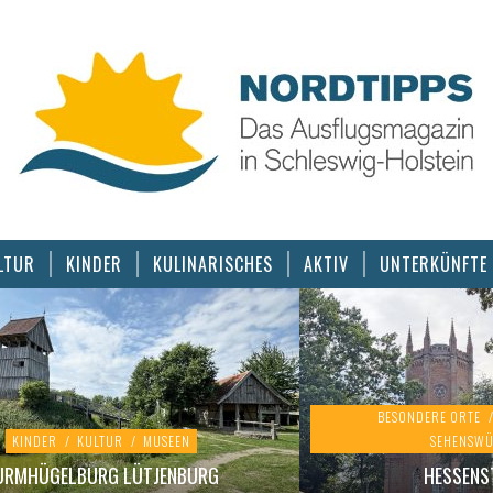
LTUR
KINDER
KULINARISCHES
AKTIV
UNTERKÜNFTE
BESONDERE ORTE
/
KINDER
/
KULTUR
/
MUSEEN
SEHENSWÜ
URMHÜGELBURG LÜTJENBURG
HESSENS