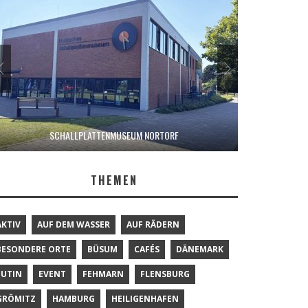
SCHALLPLATTENMUSEUM NORTORF
THEMEN
AKTIV
AUF DEM WASSER
AUF RÄDERN
BESONDERE ORTE
BÜSUM
CAFÉS
DÄNEMARK
EUTIN
EVENT
FEHMARN
FLENSBURG
GRÖMITZ
HAMBURG
HEILIGENHAFEN