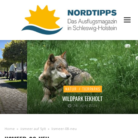
NATUR
/
TIERPARKS
WILDPARK EEKHOLT
24. April 2026
Home
»
iismeer auf Sylt
»
Iismeer-08-neu