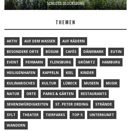
SCHLOSS GLÜCKSBURG
THEMEN
AKTIV
AUF DEM WASSER
AUF RÄDERN
BESONDERE ORTE
BÜSUM
CAFÉS
DÄNEMARK
EUTIN
EVENT
FEHMARN
FLENSBURG
GRÖMITZ
HAMBURG
HEILIGENHAFEN
KAPPELN
KIEL
KINDER
KULINARISCHES
KULTUR
LÜBECK
MUSEEN
MUSIK
NATUR
ORTE
PARKS & GÄRTEN
RESTAURANTS
SEHENSWÜRDIGKEITEN
ST. PETER ORDING
STRÄNDE
SYLT
THEATER
TIERPARKS
TOP 5
UNTERKUNFT
WANDERN