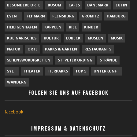
BESONDERE ORTE
BÜSUM
CAFÉS
DÄNEMARK
EUTIN
EVENT
FEHMARN
FLENSBURG
GRÖMITZ
HAMBURG
HEILIGENHAFEN
KAPPELN
KIEL
KINDER
KULINARISCHES
KULTUR
LÜBECK
MUSEEN
MUSIK
NATUR
ORTE
PARKS & GÄRTEN
RESTAURANTS
SEHENSWÜRDIGKEITEN
ST. PETER ORDING
STRÄNDE
SYLT
THEATER
TIERPARKS
TOP 5
UNTERKUNFT
WANDERN
FOLGEN SIE UNS AUF FACEBOOK
facebook
IMPRESSUM & DATENSCHUTZ