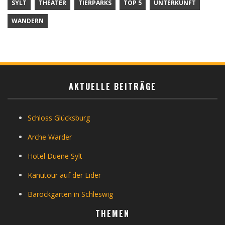
SYLT
THEATER
TIERPARKS
TOP 5
UNTERKUNFT
WANDERN
AKTUELLE BEITRÄGE
Schloss Glücksburg
Arche Warder
Hotel Duene Sylt
Kanutour auf der Eider
Barockgarten in Schleswig
THEMEN