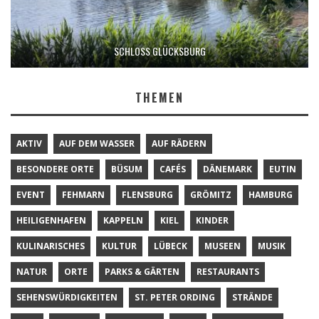
SCHLOSS GLÜCKSBURG
THEMEN
AKTIV
AUF DEM WASSER
AUF RÄDERN
BESONDERE ORTE
BÜSUM
CAFÉS
DÄNEMARK
EUTIN
EVENT
FEHMARN
FLENSBURG
GRÖMITZ
HAMBURG
HEILIGENHAFEN
KAPPELN
KIEL
KINDER
KULINARISCHES
KULTUR
LÜBECK
MUSEEN
MUSIK
NATUR
ORTE
PARKS & GÄRTEN
RESTAURANTS
SEHENSWÜRDIGKEITEN
ST. PETER ORDING
STRÄNDE