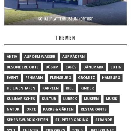
SCHALLPLATTENMUSEUM NORTORF
THEMEN
AKTIV
AUF DEM WASSER
AUF RÄDERN
BESONDERE ORTE
BÜSUM
CAFÉS
DÄNEMARK
EUTIN
EVENT
FEHMARN
FLENSBURG
GRÖMITZ
HAMBURG
HEILIGENHAFEN
KAPPELN
KIEL
KINDER
KULINARISCHES
KULTUR
LÜBECK
MUSEEN
MUSIK
NATUR
ORTE
PARKS & GÄRTEN
RESTAURANTS
SEHENSWÜRDIGKEITEN
ST. PETER ORDING
STRÄNDE
SYLT
THEATER
TIERPARKS
TOP 5
UNTERKUNFT