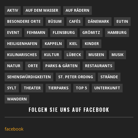
AKTIV
AUF DEM WASSER
AUF RÄDERN
BESONDERE ORTE
BÜSUM
CAFÉS
DÄNEMARK
EUTIN
EVENT
FEHMARN
FLENSBURG
GRÖMITZ
HAMBURG
HEILIGENHAFEN
KAPPELN
KIEL
KINDER
KULINARISCHES
KULTUR
LÜBECK
MUSEEN
MUSIK
NATUR
ORTE
PARKS & GÄRTEN
RESTAURANTS
SEHENSWÜRDIGKEITEN
ST. PETER ORDING
STRÄNDE
SYLT
THEATER
TIERPARKS
TOP 5
UNTERKUNFT
WANDERN
FOLGEN SIE UNS AUF FACEBOOK
facebook