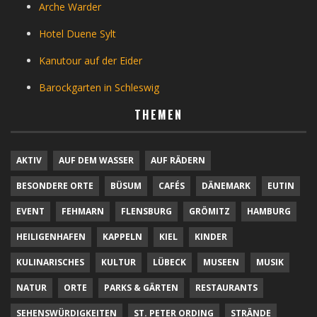
Arche Warder
Hotel Duene Sylt
Kanutour auf der Eider
Barockgarten in Schleswig
THEMEN
AKTIV
AUF DEM WASSER
AUF RÄDERN
BESONDERE ORTE
BÜSUM
CAFÉS
DÄNEMARK
EUTIN
EVENT
FEHMARN
FLENSBURG
GRÖMITZ
HAMBURG
HEILIGENHAFEN
KAPPELN
KIEL
KINDER
KULINARISCHES
KULTUR
LÜBECK
MUSEEN
MUSIK
NATUR
ORTE
PARKS & GÄRTEN
RESTAURANTS
SEHENSWÜRDIGKEITEN
ST. PETER ORDING
STRÄNDE