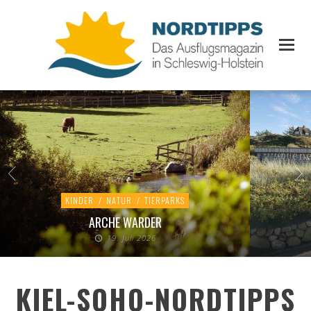
KINDER
/
NATUR
/
TIERPARKS
ARCHE WARDER
19. Juli 2026
KIEL-SOHO-NORDTIPPS