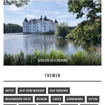
SCHLOSS GLÜCKSBURG
THEMEN
AKTIV
AUF DEM WASSER
AUF RÄDERN
BESONDERE ORTE
BÜSUM
CAFÉS
DÄNEMARK
EUTIN