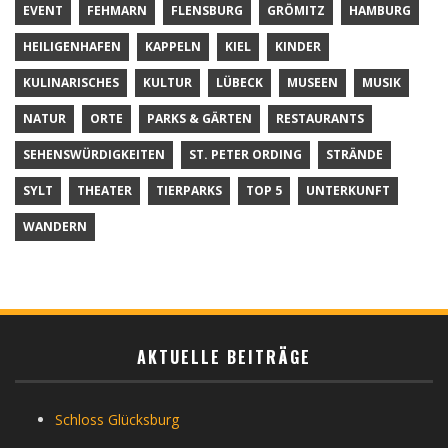
EVENT
FEHMARN
FLENSBURG
GRÖMITZ
HAMBURG
HEILIGENHAFEN
KAPPELN
KIEL
KINDER
KULINARISCHES
KULTUR
LÜBECK
MUSEEN
MUSIK
NATUR
ORTE
PARKS & GÄRTEN
RESTAURANTS
SEHENSWÜRDIGKEITEN
ST. PETER ORDING
STRÄNDE
SYLT
THEATER
TIERPARKS
TOP 5
UNTERKUNFT
WANDERN
AKTUELLE BEITRÄGE
Schloss Glücksburg