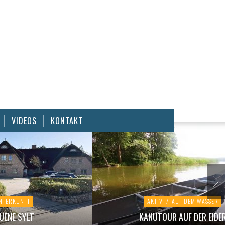
VIDEOS
KONTAKT
NTERKUNFT
AKTIV
/
AUF DEM WASSER
UENE SYLT
KANUTOUR AUF DER EIDE