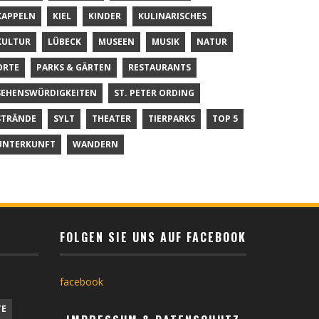
KAPPELN
KIEL
KINDER
KULINARISCHES
KULTUR
LÜBECK
MUSEEN
MUSIK
NATUR
ORTE
PARKS & GÄRTEN
RESTAURANTS
SEHENSWÜRDIGKEITEN
ST. PETER ORDING
STRÄNDE
SYLT
THEATER
TIERPARKS
TOP 5
UNTERKUNFT
WANDERN
FOLGEN SIE UNS AUF FACEBOOK
facebook
TE