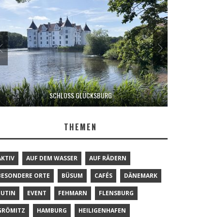
SCHLOSS GLÜCKSBURG
THEMEN
AKTIV
AUF DEM WASSER
AUF RÄDERN
BESONDERE ORTE
BÜSUM
CAFÉS
DÄNEMARK
EUTIN
EVENT
FEHMARN
FLENSBURG
GRÖMITZ
HAMBURG
HEILIGENHAFEN