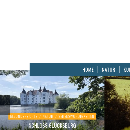
HOME
NATUR
KU
BESONDERE ORTE
/
NATUR
/
SEHENSWÜRDIGKEITEN
SCHLOSS GLÜCKSBURG