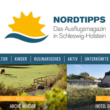
LTUR
KINDER
KULINARISCHES
AKTIV
UNTERKÜNFTE
KINDER
/
NATUR
/
TIERPARKS
SYLT
/
U
ARCHE WARDER
HOTEL D