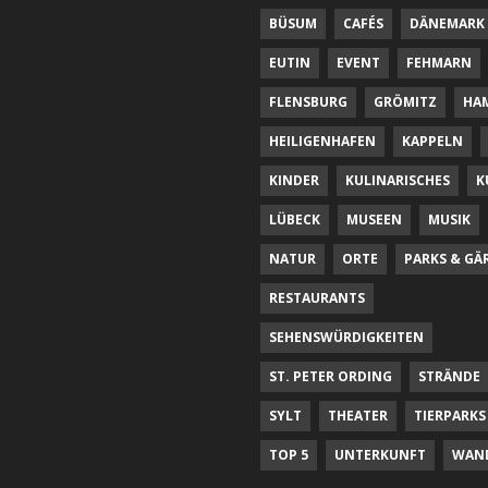
BÜSUM
CAFÉS
DÄNEMARK
EUTIN
EVENT
FEHMARN
FLENSBURG
GRÖMITZ
HA
HEILIGENHAFEN
KAPPELN
KINDER
KULINARISCHES
K
LÜBECK
MUSEEN
MUSIK
NATUR
ORTE
PARKS & GÄ
RESTAURANTS
SEHENSWÜRDIGKEITEN
ST. PETER ORDING
STRÄNDE
SYLT
THEATER
TIERPARKS
TOP 5
UNTERKUNFT
WAN