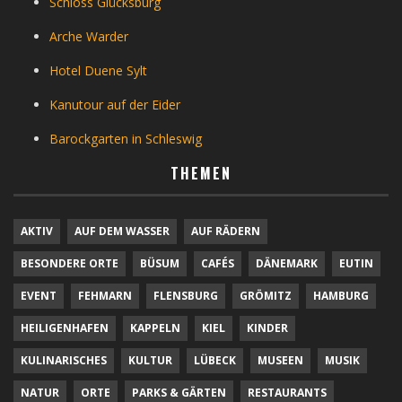
Schloss Glücksburg
Arche Warder
Hotel Duene Sylt
Kanutour auf der Eider
Barockgarten in Schleswig
THEMEN
AKTIV
AUF DEM WASSER
AUF RÄDERN
BESONDERE ORTE
BÜSUM
CAFÉS
DÄNEMARK
EUTIN
EVENT
FEHMARN
FLENSBURG
GRÖMITZ
HAMBURG
HEILIGENHAFEN
KAPPELN
KIEL
KINDER
KULINARISCHES
KULTUR
LÜBECK
MUSEEN
MUSIK
NATUR
ORTE
PARKS & GÄRTEN
RESTAURANTS