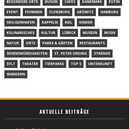
BESONDERE ORTE
BÜSUM
CAFÉS
DÄNEMARK
EUTIN
EVENT
FEHMARN
FLENSBURG
GRÖMITZ
HAMBURG
HEILIGENHAFEN
KAPPELN
KIEL
KINDER
KULINARISCHES
KULTUR
LÜBECK
MUSEEN
MUSIK
NATUR
ORTE
PARKS & GÄRTEN
RESTAURANTS
SEHENSWÜRDIGKEITEN
ST. PETER ORDING
STRÄNDE
SYLT
THEATER
TIERPARKS
TOP 5
UNTERKUNFT
WANDERN
AKTUELLE BEITRÄGE