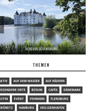
SCHLOSS GLÜCKSBURG
THEMEN
AKTIV
AUF DEM WASSER
AUF RÄDERN
BESONDERE ORTE
BÜSUM
CAFÉS
DÄNEMARK
EUTIN
EVENT
FEHMARN
FLENSBURG
GRÖMITZ
HAMBURG
HEILIGENHAFEN