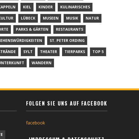
KAPPELN
KIEL
KINDER
KULINARISCHES
KULTUR
LÜBECK
MUSEEN
MUSIK
NATUR
ORTE
PARKS & GÄRTEN
RESTAURANTS
SEHENSWÜRDIGKEITEN
ST. PETER ORDING
STRÄNDE
SYLT
THEATER
TIERPARKS
TOP 5
UNTERKUNFT
WANDERN
FOLGEN SIE UNS AUF FACEBOOK
facebook
TE