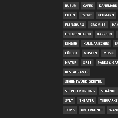
BÜSUM
CAFÉS
DÄNEMARK
EUTIN
EVENT
FEHMARN
FLENSBURG
GRÖMITZ
HA
HEILIGENHAFEN
KAPPELN
KINDER
KULINARISCHES
K
LÜBECK
MUSEEN
MUSIK
NATUR
ORTE
PARKS & GÄ
RESTAURANTS
SEHENSWÜRDIGKEITEN
ST. PETER ORDING
STRÄNDE
SYLT
THEATER
TIERPARKS
TOP 5
UNTERKUNFT
WAN