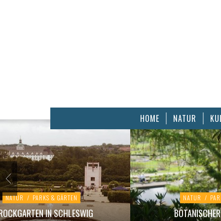
HOME
NATUR
KU
NATUR
/
PARKS & GÄRTEN
NATUR
/
PAR
ROCKGARTEN IN SCHLESWIG
BOTANISCHER 