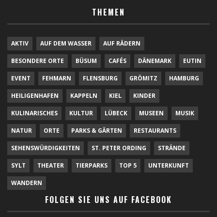
THEMEN
AKTIV
AUF DEM WASSER
AUF RÄDERN
BESONDERE ORTE
BÜSUM
CAFÉS
DÄNEMARK
EUTIN
EVENT
FEHMARN
FLENSBURG
GRÖMITZ
HAMBURG
HEILIGENHAFEN
KAPPELN
KIEL
KINDER
KULINARISCHES
KULTUR
LÜBECK
MUSEEN
MUSIK
NATUR
ORTE
PARKS & GÄRTEN
RESTAURANTS
SEHENSWÜRDIGKEITEN
ST. PETER ORDING
STRÄNDE
SYLT
THEATER
TIERPARKS
TOP 5
UNTERKUNFT
WANDERN
FOLGEN SIE UNS AUF FACEBOOK