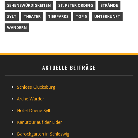
SEHENSWÜRDIGKEITEN
ST. PETER ORDING
STRÄNDE
SYLT
THEATER
TIERPARKS
TOP 5
UNTERKUNFT
WANDERN
AKTUELLE BEITRÄGE
Schloss Glücksburg
Arche Warder
Hotel Duene Sylt
Kanutour auf der Eider
Barockgarten in Schleswig