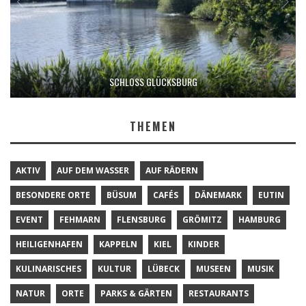
SCHLOSS GLÜCKSBURG
THEMEN
AKTIV
AUF DEM WASSER
AUF RÄDERN
BESONDERE ORTE
BÜSUM
CAFÉS
DÄNEMARK
EUTIN
EVENT
FEHMARN
FLENSBURG
GRÖMITZ
HAMBURG
HEILIGENHAFEN
KAPPELN
KIEL
KINDER
KULINARISCHES
KULTUR
LÜBECK
MUSEEN
MUSIK
NATUR
ORTE
PARKS & GÄRTEN
RESTAURANTS