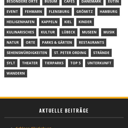
BESONDERE ORTE
BÜSUM
CAFÉS
DÄNEMARK
EUTIN
EVENT
FEHMARN
FLENSBURG
GRÖMITZ
HAMBURG
HEILIGENHAFEN
KAPPELN
KIEL
KINDER
KULINARISCHES
KULTUR
LÜBECK
MUSEEN
MUSIK
NATUR
ORTE
PARKS & GÄRTEN
RESTAURANTS
SEHENSWÜRDIGKEITEN
ST. PETER ORDING
STRÄNDE
SYLT
THEATER
TIERPARKS
TOP 5
UNTERKUNFT
WANDERN
AKTUELLE BEITRÄGE