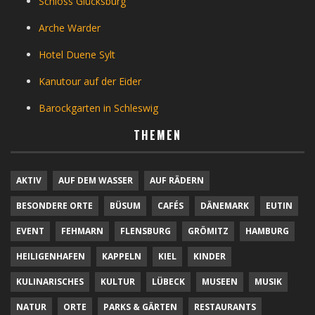
Schloss Glücksburg
Arche Warder
Hotel Duene Sylt
Kanutour auf der Eider
Barockgarten in Schleswig
THEMEN
AKTIV
AUF DEM WASSER
AUF RÄDERN
BESONDERE ORTE
BÜSUM
CAFÉS
DÄNEMARK
EUTIN
EVENT
FEHMARN
FLENSBURG
GRÖMITZ
HAMBURG
HEILIGENHAFEN
KAPPELN
KIEL
KINDER
KULINARISCHES
KULTUR
LÜBECK
MUSEEN
MUSIK
NATUR
ORTE
PARKS & GÄRTEN
RESTAURANTS