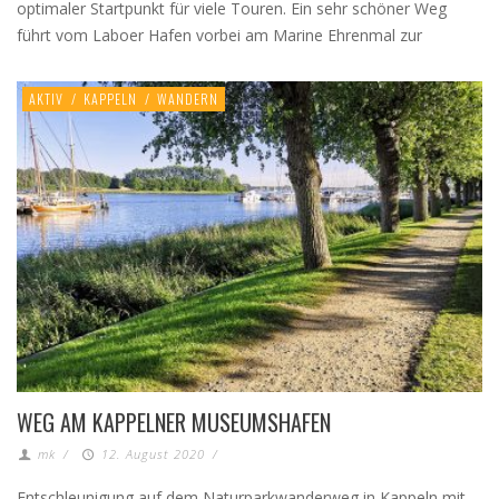
optimaler Startpunkt für viele Touren. Ein sehr schöner Weg
führt vom Laboer Hafen vorbei am Marine Ehrenmal zur
AKTIV
/
KAPPELN
/
WANDERN
WEG AM KAPPELNER MUSEUMSHAFEN
mk
/
12. August 2020
/
Entschleunigung auf dem Naturparkwanderweg in Kappeln mit