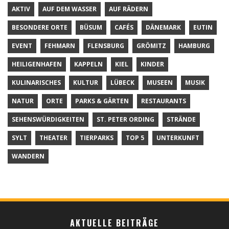
AKTIV
AUF DEM WASSER
AUF RÄDERN
BESONDERE ORTE
BÜSUM
CAFÉS
DÄNEMARK
EUTIN
EVENT
FEHMARN
FLENSBURG
GRÖMITZ
HAMBURG
HEILIGENHAFEN
KAPPELN
KIEL
KINDER
KULINARISCHES
KULTUR
LÜBECK
MUSEEN
MUSIK
NATUR
ORTE
PARKS & GÄRTEN
RESTAURANTS
SEHENSWÜRDIGKEITEN
ST. PETER ORDING
STRÄNDE
SYLT
THEATER
TIERPARKS
TOP 5
UNTERKUNFT
WANDERN
AKTUELLE BEITRÄGE