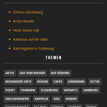
Schloss Glücksburg
Arche Warder
Hotel Duene Sylt
Kanutour auf der Eider
Barockgarten in Schleswig
THEMEN
AKTIV
AUF DEM WASSER
AUF RÄDERN
BESONDERE ORTE
BÜSUM
CAFÉS
DÄNEMARK
EUTIN
EVENT
FEHMARN
FLENSBURG
GRÖMITZ
HAMBURG
HEILIGENHAFEN
KAPPELN
KIEL
KINDER