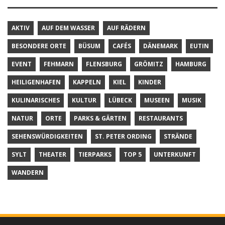
AKTIV
AUF DEM WASSER
AUF RÄDERN
BESONDERE ORTE
BÜSUM
CAFÉS
DÄNEMARK
EUTIN
EVENT
FEHMARN
FLENSBURG
GRÖMITZ
HAMBURG
HEILIGENHAFEN
KAPPELN
KIEL
KINDER
KULINARISCHES
KULTUR
LÜBECK
MUSEEN
MUSIK
NATUR
ORTE
PARKS & GÄRTEN
RESTAURANTS
SEHENSWÜRDIGKEITEN
ST. PETER ORDING
STRÄNDE
SYLT
THEATER
TIERPARKS
TOP 5
UNTERKUNFT
WANDERN