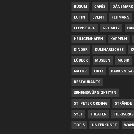
BÜSUM
CAFÉS
DÄNEMARK
EUTIN
EVENT
FEHMARN
FLENSBURG
GRÖMITZ
HA
HEILIGENHAFEN
KAPPELN
KINDER
KULINARISCHES
K
LÜBECK
MUSEEN
MUSIK
NATUR
ORTE
PARKS & GÄ
RESTAURANTS
SEHENSWÜRDIGKEITEN
ST. PETER ORDING
STRÄNDE
SYLT
THEATER
TIERPARKS
TOP 5
UNTERKUNFT
WAN