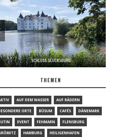
SCHLOSS GLÜCKSBURG
THEMEN
AKTIV
AUF DEM WASSER
AUF RÄDERN
BESONDERE ORTE
BÜSUM
CAFÉS
DÄNEMARK
EUTIN
EVENT
FEHMARN
FLENSBURG
GRÖMITZ
HAMBURG
HEILIGENHAFEN