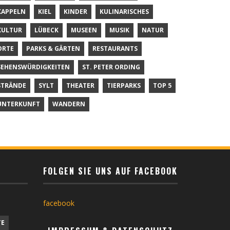
KAPPELN
KIEL
KINDER
KULINARISCHES
KULTUR
LÜBECK
MUSEEN
MUSIK
NATUR
ORTE
PARKS & GÄRTEN
RESTAURANTS
SEHENSWÜRDIGKEITEN
ST. PETER ORDING
STRÄNDE
SYLT
THEATER
TIERPARKS
TOP 5
UNTERKUNFT
WANDERN
FOLGEN SIE UNS AUF FACEBOOK
facebook
TE