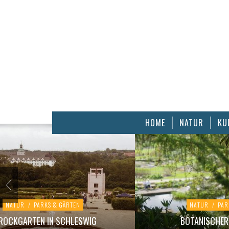
HOME
NATUR
KU
NATUR
/
PARKS & GÄRTEN
NATUR
/
PAR
ROCKGARTEN IN SCHLESWIG
BOTANISCHER 