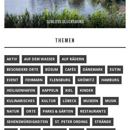
SCHLOSS GLÜCKSBURG
THEMEN
AKTIV
AUF DEM WASSER
AUF RÄDERN
BESONDERE ORTE
BÜSUM
CAFÉS
DÄNEMARK
EUTIN
EVENT
FEHMARN
FLENSBURG
GRÖMITZ
HAMBURG
HEILIGENHAFEN
KAPPELN
KIEL
KINDER
KULINARISCHES
KULTUR
LÜBECK
MUSEEN
MUSIK
NATUR
ORTE
PARKS & GÄRTEN
RESTAURANTS
SEHENSWÜRDIGKEITEN
ST. PETER ORDING
STRÄNDE