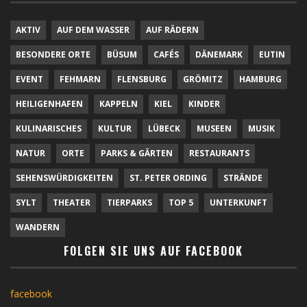
AKTIV
AUF DEM WASSER
AUF RÄDERN
BESONDERE ORTE
BÜSUM
CAFÉS
DÄNEMARK
EUTIN
EVENT
FEHMARN
FLENSBURG
GRÖMITZ
HAMBURG
HEILIGENHAFEN
KAPPELN
KIEL
KINDER
KULINARISCHES
KULTUR
LÜBECK
MUSEEN
MUSIK
NATUR
ORTE
PARKS & GÄRTEN
RESTAURANTS
SEHENSWÜRDIGKEITEN
ST. PETER ORDING
STRÄNDE
SYLT
THEATER
TIERPARKS
TOP 5
UNTERKUNFT
WANDERN
FOLGEN SIE UNS AUF FACEBOOK
facebook