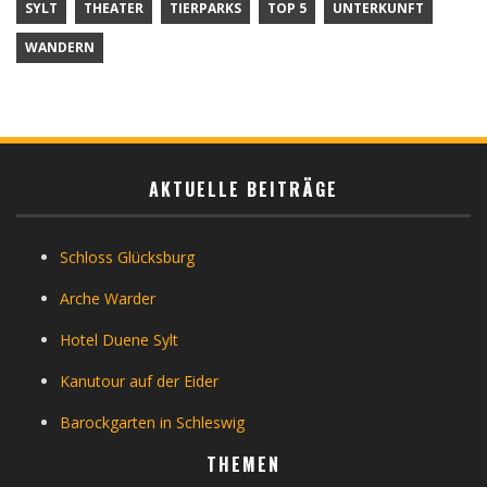
SYLT
THEATER
TIERPARKS
TOP 5
UNTERKUNFT
WANDERN
AKTUELLE BEITRÄGE
Schloss Glücksburg
Arche Warder
Hotel Duene Sylt
Kanutour auf der Eider
Barockgarten in Schleswig
THEMEN