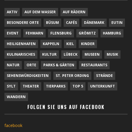
AKTIV
AUF DEM WASSER
AUF RÄDERN
BESONDERE ORTE
BÜSUM
CAFÉS
DÄNEMARK
EUTIN
EVENT
FEHMARN
FLENSBURG
GRÖMITZ
HAMBURG
HEILIGENHAFEN
KAPPELN
KIEL
KINDER
KULINARISCHES
KULTUR
LÜBECK
MUSEEN
MUSIK
NATUR
ORTE
PARKS & GÄRTEN
RESTAURANTS
SEHENSWÜRDIGKEITEN
ST. PETER ORDING
STRÄNDE
SYLT
THEATER
TIERPARKS
TOP 5
UNTERKUNFT
WANDERN
FOLGEN SIE UNS AUF FACEBOOK
facebook