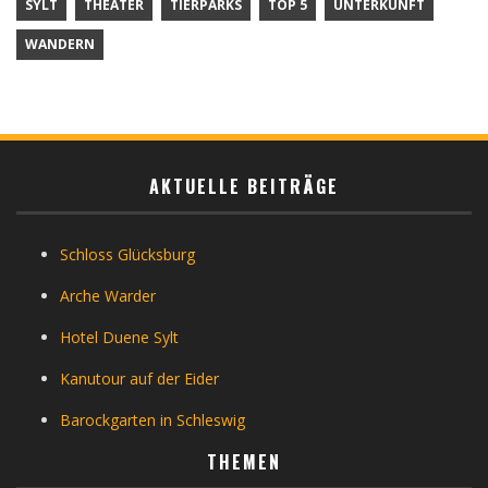
SYLT
THEATER
TIERPARKS
TOP 5
UNTERKUNFT
WANDERN
AKTUELLE BEITRÄGE
Schloss Glücksburg
Arche Warder
Hotel Duene Sylt
Kanutour auf der Eider
Barockgarten in Schleswig
THEMEN