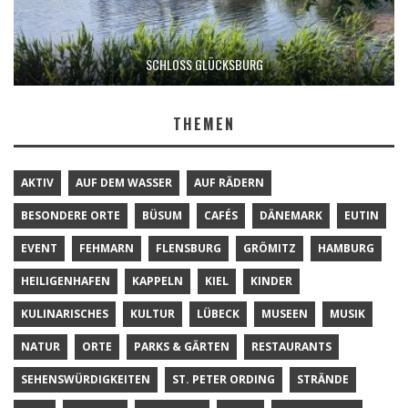
SCHLOSS GLÜCKSBURG
THEMEN
AKTIV
AUF DEM WASSER
AUF RÄDERN
BESONDERE ORTE
BÜSUM
CAFÉS
DÄNEMARK
EUTIN
EVENT
FEHMARN
FLENSBURG
GRÖMITZ
HAMBURG
HEILIGENHAFEN
KAPPELN
KIEL
KINDER
KULINARISCHES
KULTUR
LÜBECK
MUSEEN
MUSIK
NATUR
ORTE
PARKS & GÄRTEN
RESTAURANTS
SEHENSWÜRDIGKEITEN
ST. PETER ORDING
STRÄNDE