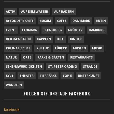
AKTIV
AUF DEM WASSER
AUF RÄDERN
BESONDERE ORTE
BÜSUM
CAFÉS
DÄNEMARK
EUTIN
EVENT
FEHMARN
FLENSBURG
GRÖMITZ
HAMBURG
HEILIGENHAFEN
KAPPELN
KIEL
KINDER
KULINARISCHES
KULTUR
LÜBECK
MUSEEN
MUSIK
NATUR
ORTE
PARKS & GÄRTEN
RESTAURANTS
SEHENSWÜRDIGKEITEN
ST. PETER ORDING
STRÄNDE
SYLT
THEATER
TIERPARKS
TOP 5
UNTERKUNFT
WANDERN
FOLGEN SIE UNS AUF FACEBOOK
facebook