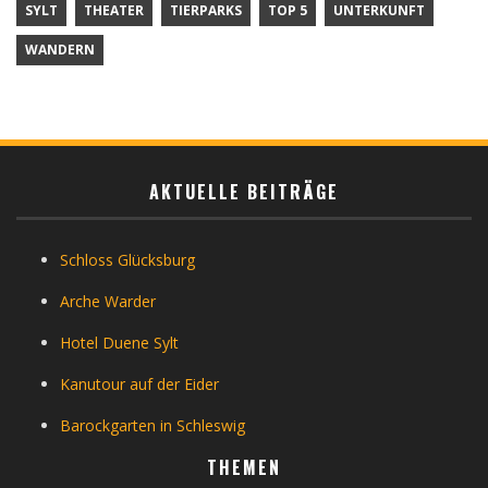
SYLT
THEATER
TIERPARKS
TOP 5
UNTERKUNFT
WANDERN
AKTUELLE BEITRÄGE
Schloss Glücksburg
Arche Warder
Hotel Duene Sylt
Kanutour auf der Eider
Barockgarten in Schleswig
THEMEN