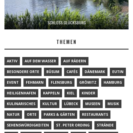
SCHLOSS GLÜCKSBURG
THEMEN
AKTIV
AUF DEM WASSER
AUF RÄDERN
BESONDERE ORTE
BÜSUM
CAFÉS
DÄNEMARK
EUTIN
EVENT
FEHMARN
FLENSBURG
GRÖMITZ
HAMBURG
HEILIGENHAFEN
KAPPELN
KIEL
KINDER
KULINARISCHES
KULTUR
LÜBECK
MUSEEN
MUSIK
NATUR
ORTE
PARKS & GÄRTEN
RESTAURANTS
SEHENSWÜRDIGKEITEN
ST. PETER ORDING
STRÄNDE