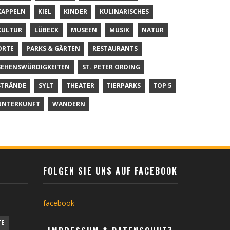
KAPPELN
KIEL
KINDER
KULINARISCHES
KULTUR
LÜBECK
MUSEEN
MUSIK
NATUR
ORTE
PARKS & GÄRTEN
RESTAURANTS
SEHENSWÜRDIGKEITEN
ST. PETER ORDING
STRÄNDE
SYLT
THEATER
TIERPARKS
TOP 5
UNTERKUNFT
WANDERN
FOLGEN SIE UNS AUF FACEBOOK
facebook
TE