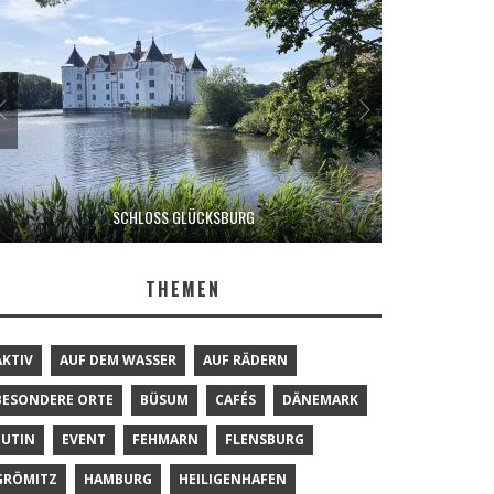
SCHLOSS GLÜCKSBURG
THEMEN
AKTIV
AUF DEM WASSER
AUF RÄDERN
BESONDERE ORTE
BÜSUM
CAFÉS
DÄNEMARK
EUTIN
EVENT
FEHMARN
FLENSBURG
GRÖMITZ
HAMBURG
HEILIGENHAFEN