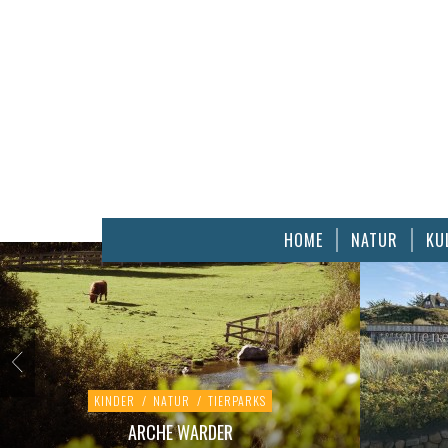
HOME
NATUR
KU
KINDER
/
NATUR
/
TIERPARKS
ARCHE WARDER