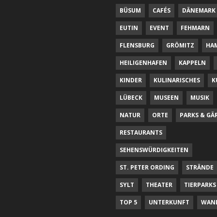
BÜSUM
CAFÉS
DÄNEMARK
EUTIN
EVENT
FEHMARN
FLENSBURG
GRÖMITZ
HA
HEILIGENHAFEN
KAPPELN
KINDER
KULINARISCHES
K
LÜBECK
MUSEEN
MUSIK
NATUR
ORTE
PARKS & GÄ
RESTAURANTS
SEHENSWÜRDIGKEITEN
ST. PETER ORDING
STRÄNDE
SYLT
THEATER
TIERPARKS
TOP 5
UNTERKUNFT
WAN