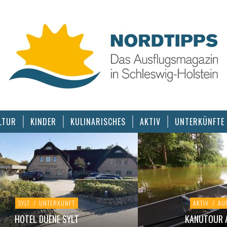
LTUR
KINDER
KULINARISCHES
AKTIV
UNTERKÜNFTE
SYLT
/
UNTERKUNFT
AKTIV
/
AU
HOTEL DUENE SYLT
KANUTOUR A