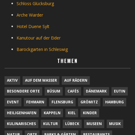
Schloss Glücksburg
Arche Warder
Hotel Duene Sylt
Kanutour auf der Eider
Barockgarten in Schleswig
THEMEN
AKTIV
AUF DEM WASSER
AUF RÄDERN
BESONDERE ORTE
BÜSUM
CAFÉS
DÄNEMARK
EUTIN
EVENT
FEHMARN
FLENSBURG
GRÖMITZ
HAMBURG
HEILIGENHAFEN
KAPPELN
KIEL
KINDER
KULINARISCHES
KULTUR
LÜBECK
MUSEEN
MUSIK
NATUR
ORTE
PARKS & GÄRTEN
RESTAURANTS