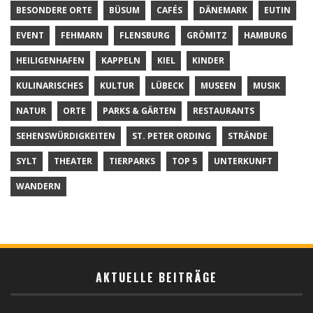
BESONDERE ORTE
BÜSUM
CAFÉS
DÄNEMARK
EUTIN
EVENT
FEHMARN
FLENSBURG
GRÖMITZ
HAMBURG
HEILIGENHAFEN
KAPPELN
KIEL
KINDER
KULINARISCHES
KULTUR
LÜBECK
MUSEEN
MUSIK
NATUR
ORTE
PARKS & GÄRTEN
RESTAURANTS
SEHENSWÜRDIGKEITEN
ST. PETER ORDING
STRÄNDE
SYLT
THEATER
TIERPARKS
TOP 5
UNTERKUNFT
WANDERN
AKTUELLE BEITRÄGE