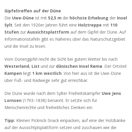
Gipfeltreffen auf der Düne
Die
Uwe-Düne
ist mit
52,5 m
die
höchste Erhebung
der
Insel
Sylt
. Seit den 1920er Jahren führt eine
Holztreppe
mit
110
Stufen
zur
Aussichtsplattform
auf dem Gipfel der Düne. Auf
Informationstafeln gibt es Näheres über das Naturschutzgebiet
und die Insel zu lesen.
Vom Dünengipfel reicht die Sicht bei gutem Wetter bis nach
Westerland
,
List
und zur
dänischen Insel Rømø
. Der Ortsteil
Kampen
liegt
1 km westlich
. Von hier aus ist die Uwe-Düne
über Fuß- und Radwege sehr gut erreichbar.
Die Düne wurde nach dem Sylter Freiheitskämpfer
Uwe Jens
Lornsen
(1793–1838) benannt. Er setzte sich für
Menschenrechte und freiheitliches Denken ein.
Tipp:
Kleinen Picknick-Snack einpacken, auf eine der Holzbänke
auf der Aussichtplsplattform setzen und zuschauen wie die