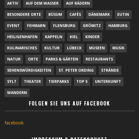
AKTIV
AUF DEM WASSER
AUF RÄDERN
BESONDERE ORTE
BÜSUM
CAFÉS
DÄNEMARK
EUTIN
EVENT
FEHMARN
FLENSBURG
GRÖMITZ
HAMBURG
HEILIGENHAFEN
KAPPELN
KIEL
KINDER
KULINARISCHES
KULTUR
LÜBECK
MUSEEN
MUSIK
NATUR
ORTE
PARKS & GÄRTEN
RESTAURANTS
SEHENSWÜRDIGKEITEN
ST. PETER ORDING
STRÄNDE
SYLT
THEATER
TIERPARKS
TOP 5
UNTERKUNFT
WANDERN
FOLGEN SIE UNS AUF FACEBOOK
facebook